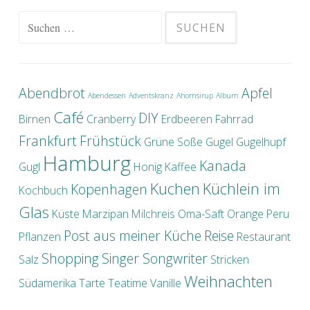
Suche nach:
Abendbrot
Apfel
Abendessen
Adventskranz
Ahornsirup
Album
Café
DIY
Birnen
Cranberry
Erdbeeren
Fahrrad
Frankfurt
Frühstück
Grüne Soße
Gugel
Gugelhupf
Hamburg
Kanada
Gugl
Honig
Kaffee
Kuchen
Küchlein im
Kopenhagen
Kochbuch
Glas
Küste
Marzipan
Milchreis
Oma-Saft
Orange
Peru
Post aus meiner Küche
Reise
Pflanzen
Restaurant
Shopping
Singer Songwriter
Salz
Stricken
Weihnachten
Südamerika
Tarte
Teatime
Vanille