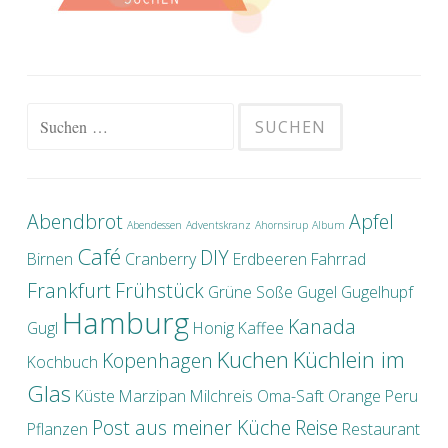
Suche nach:
Abendbrot
Apfel
Abendessen
Adventskranz
Ahornsirup
Album
Café
DIY
Birnen
Cranberry
Erdbeeren
Fahrrad
Frankfurt
Frühstück
Grüne Soße
Gugel
Gugelhupf
Hamburg
Kanada
Gugl
Honig
Kaffee
Kuchen
Küchlein im
Kopenhagen
Kochbuch
Glas
Küste
Marzipan
Milchreis
Oma-Saft
Orange
Peru
Post aus meiner Küche
Reise
Pflanzen
Restaurant