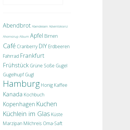
Abendbrot
Abendessen
Adventskranz
Apfel
Birnen
Ahornsirup
Album
Café
DIY
Cranberry
Erdbeeren
Frankfurt
Fahrrad
Frühstück
Grüne Soße
Gugel
Gugelhupf
Gugl
Hamburg
Honig
Kaffee
Kanada
Kochbuch
Kuchen
Kopenhagen
Küchlein im Glas
Küste
Marzipan
Milchreis
Oma-Saft