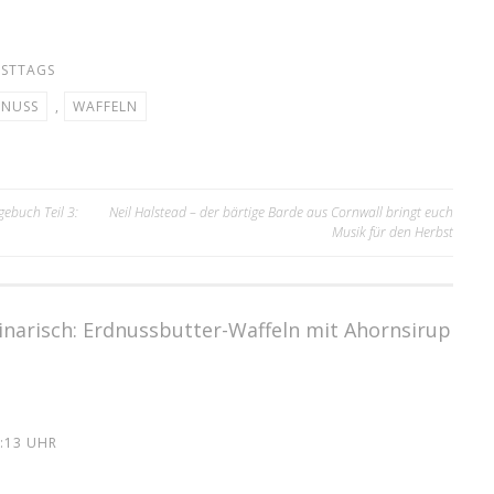
STTAGS
DNUSS
,
WAFFELN
ebuch Teil 3:
Neil Halstead – der bärtige Barde aus Cornwall bringt euch
Musik für den Herbst
n
inarisch: Erdnussbutter-Waffeln mit Ahornsirup
:13 UHR