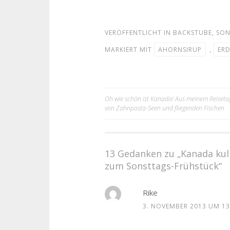
VERÖFFENTLICHT IN
BACKSTUBE
,
SON
MARKIERT MIT
AHORNSIRUP
,
ER
Oh wie schön ist Kanada! Aus meinem Reisetag
von Zahnpasta-Seen und fliegenden Fischen
Beitrags-Navigatio
13 Gedanken zu „
Kanada kul
zum Sonsttags-Frühstück
“
Rike
3. NOVEMBER 2013 UM 13