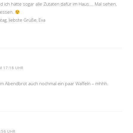
 ich hätte sogar alle Zutaten dafür im Haus…. Mal sehen,
ndessen.
g, liebste Grüße, Eva
M 17:18 UHR
zum Abendbrot auch nochmal ein paar Waffeln – mhhh.
:56 UHR